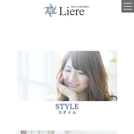
TOP
SALON MENU
BLOG
STYLE
VOICE
スタイル
STAFF